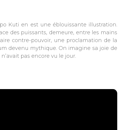
o Kuti en est une éblouissante illustration.
 face des puissants, demeure, entre les mains
aire contre-pouvoir, une proclamation de la
album devenu mythique. On imagine sa joie de
n’avait pas encore vu le jour.