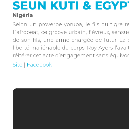
SEUN KUTI & EGYP
Nigéria
Selon un proverbe yoruba, le fils du tigre 
L’afrobeat, ce groove urbain, fiévreux, sens
de son fils, une arme chargée de futur. La
liberté inaliénable du corps. Roy Ayers l’a
réitérer cet acte d’engagement sans équivoqu
Site
|
Facebook