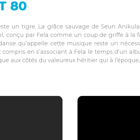
T 80
reste un tigre. La grâce sauvage de Seun Anikulap
uel, conçu par Fela comme un coup de griffe à la
 danse qu’appelle cette musique reste un nécess
vait compris en s’associant à Fela le temps d’un 
e aux côtés du valeureux héritier qui à l’époque, 