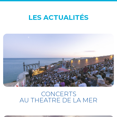
Eternity (Pt. 1)
11 - Alfredo Rodriguez - Entre dos
LES ACTUALITÉS
aguas
12 - Son Rompe Pera - F.O.O.S.
CONCERTS
AU THEATRE DE LA MER