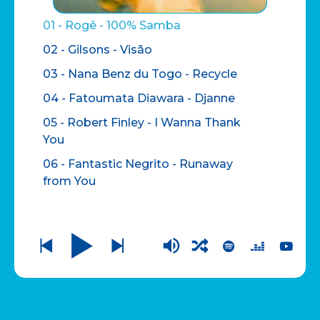
01 - Rogê - 100% Samba
02 - Gilsons - Visão
03 - Nana Benz du Togo - Recycle
04 - Fatoumata Diawara - Djanne
05 - Robert Finley - I Wanna Thank
You
06 - Fantastic Negrito - Runaway
from You
07 - Omar - Can We Go Out
08 - Michelle David & The True-Tones
- Speak To Me
09 - Ballake Sissoko & Piers Faccini -
One Half Of A Dream
10 - Dhafer Youssef - Eyeblink and