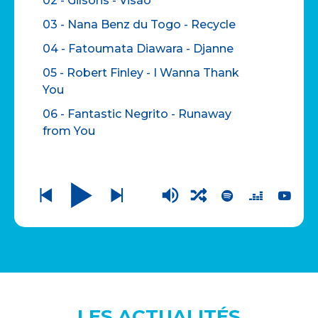
02 - Gilsons - Visão
03 - Nana Benz du Togo - Recycle
04 - Fatoumata Diawara - Djanne
05 - Robert Finley - I Wanna Thank
You
06 - Fantastic Negrito - Runaway
from You
07 - Omar - Can We Go Out
08 - Michelle David & The True-Tones
- Speak To Me
09 - Ballake Sissoko & Piers Faccini -
One Half Of A Dream
10 - Dhafer Youssef - Eyeblink and
Eternity (Pt. 1)
11 - Alfredo Rodriguez - Entre dos
LES ACTUALITÉS