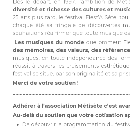
Dès le départ, en 1997, l’ambition de Méti
diversité et richesse des cultures et mu
25 ans plus tard, le festival Fiest’A Sète, 
chaque été sa fringale de découvertes mus
souhaitions réaffirmer que toute musique es
"
Les musiques du monde
que promeut Fies
des mémoires, des valeurs, des référence
musiques, en toute indépendance des format
réussit à travers les croisements esthétiques
festival se situe, par son originalité et sa p
Merci de votre soutien !
Adhérer à l’association Métisète c’est ava
Au-delà du soutien que votre cotisation a
De découvrir la programmation du festiv