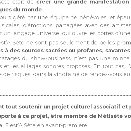
sète était de
créer une grande manifestation c
siques du monde
.
toujours géré par une équipe de bénévoles, et ép
icales, d’émotions partagées avec des artistes
t un langage universel qui ouvre les portes d’une
t’A Sète ne sont pas seulement de belles promes
s à des sources sacrées ou profanes, savantes 
ages du show-business, n’est pas une mince aff
 et les alliages sonores proposés. En tout cas, l
rise de risques, dans la vingtaine de rendez-vous e
nt tout soutenir un projet culturel associatif e
pporte à ce projet, être membre de Métisète v
al Fiest’A Sète en avant-première