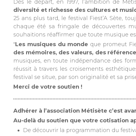
Dès le départ, en 1997, l’ambition de Méti
diversité et richesse des cultures et mu
25 ans plus tard, le festival Fiest’A Sète, 
chaque été sa fringale de découvertes mus
souhaitions réaffirmer que toute musique es
"
Les musiques du monde
que promeut Fies
des mémoires, des valeurs, des référence
musiques, en toute indépendance des format
réussit à travers les croisements esthétiques
festival se situe, par son originalité et sa p
Merci de votre soutien !
Adhérer à l’association Métisète c’est ava
Au-delà du soutien que votre cotisation a
De découvrir la programmation du festiv