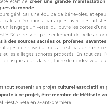
sète était de
créer une grande manifestation c
siques du monde
.
toujours géré par une équipe de bénévoles, et ép
icales, d’émotions partagées avec des artistes
t un langage universel qui ouvre les portes d’une
t’A Sète ne sont pas seulement de belles promes
s à des sources sacrées ou profanes, savantes 
ages du show-business, n’est pas une mince aff
 et les alliages sonores proposés. En tout cas, l
rise de risques, dans la vingtaine de rendez-vous e
nt tout soutenir un projet culturel associatif e
pporte à ce projet, être membre de Métisète v
al Fiest’A Sète en avant-première