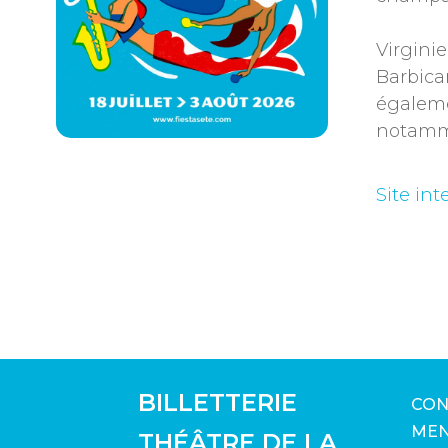
Virgini
Barbica
égaleme
notamme
Site in
BILLETTERIE
CON
MEN
THÉÂTRE DE LA