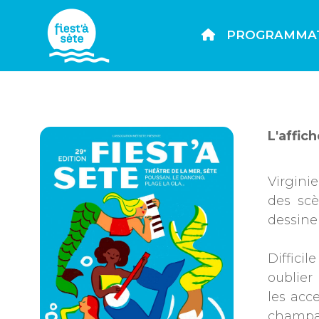
PROGRAMMA
L'affic
Virgini
des scè
dessine 
Diffici
oublier
les acc
champa