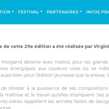
TION
FESTIVAL
PARTENAIRES
INFOS PR
he de cette 29e édition a été réalisée par Virgi
e Morgand dessine avec malice, pour les grands e
nes énergiques aux couleurs vives où se mêlent
aussi bien pour l’édition jeunesse que la presse, la
le de résister à la puissance de ses compositions
 la maîtrise et le travail qu’elles impliquent. Se
ents sixties rappellent les années fastes de Savig
gne!