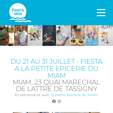
DU 21 AU 31 JUILLET • FIESTA
A LA PETITE EPICERIE DU
MIAM
MIAM, 23 QUAI MARECHAL
DE LATTRE DE TASSIGNY
En partenariat avec
la Petite Epicerie du MIAM