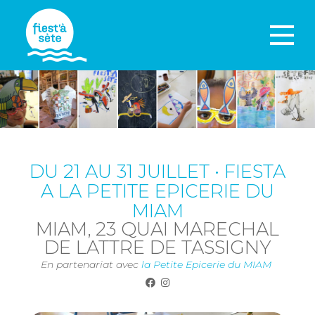
DU 21 AU 31 JUILLET • FIESTA
A LA PETITE EPICERIE DU
MIAM
MIAM, 23 QUAI MARECHAL
DE LATTRE DE TASSIGNY
En partenariat avec
la Petite Epicerie du MIAM