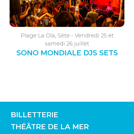
Plage La Ola, Sète - Vendredi 25 et
samedi 26 juillet
SONO MONDIALE DJS SETS
BILLETTERIE
THÉÂTRE DE LA MER