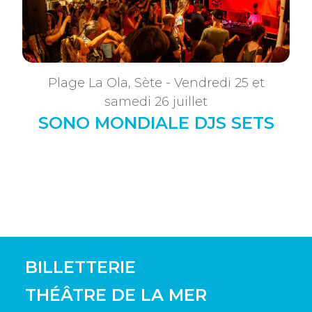
Plage La Ola, Sète - Vendredi 25 et
samedi 26 juillet
SONO MONDIALE DJS SETS
BILLETTERIE
THÉÂTRE DE LA MER