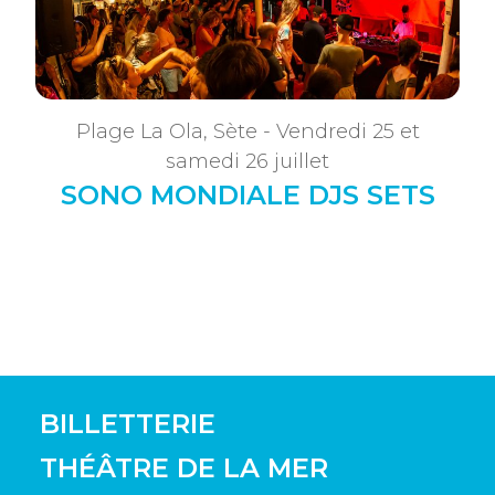
Plage La Ola, Sète - Vendredi 25 et
samedi 26 juillet
SONO MONDIALE DJS SETS
BILLETTERIE
THÉÂTRE DE LA MER