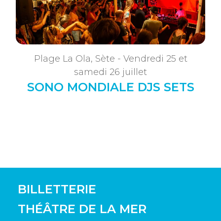
Plage La Ola, Sète - Vendredi 25 et
samedi 26 juillet
SONO MONDIALE DJS SETS
BILLETTERIE
THÉÂTRE DE LA MER