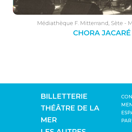
Médiathèque F. Mitterrand, Sète - Ma
CHORA JACARÉ
BILLETTERIE
CON
MEN
THÉÂTRE DE LA
ESP
MER
PAR
LES AUTRES