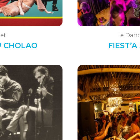
let
Le Danc
U CHOLAO
FIEST’A