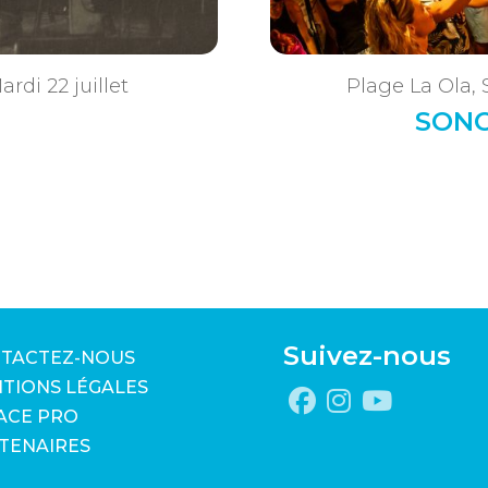
rdi 22 juillet
Plage La Ola, 
SONO
Suivez-nous
TACTEZ-NOUS
TIONS LÉGALES
ACE PRO
TENAIRES