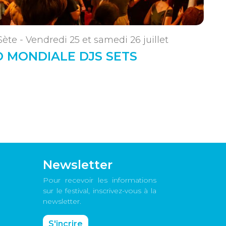
Sète - Vendredi 25 et samedi 26 juillet
 MONDIALE DJS SETS
Newsletter
Pour recevoir les informations
sur le festival, inscrivez-vous à la
newsletter.
S'incrire