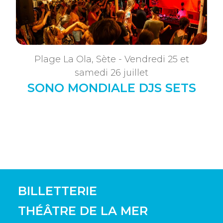
Plage La Ola, Sète - Vendredi 25 et
samedi 26 juillet
SONO MONDIALE DJS SETS
BILLETTERIE
THÉÂTRE DE LA MER