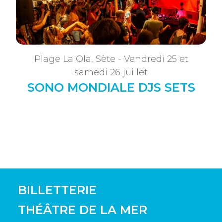
Plage La Ola, Sète - Vendredi 25 et
samedi 26 juillet
SONO MONDIALE DJS SETS
BILLETTERIE
THÉÂTRE DE LA MER