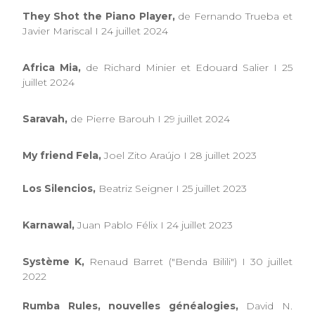
They Shot the Piano Player,
de Fernando Trueba et
Javier Mariscal I 24 juillet 2024
Africa Mia,
de Richard Minier et Edouard Salier I 25
juillet 2024
Saravah,
de Pierre Barouh I 29 juillet 2024
My friend Fela,
Joel Zito Araújo I 28 juillet 2023
Los Silencios,
Beatriz Seigner I 25 juillet 2023
Karnawal,
Juan Pablo Félix I 24 juillet 2023
Système K,
Renaud Barret ("Benda Bilili") I 30 juillet
2022
Rumba Rules, nouvelles généalogies,
David N.