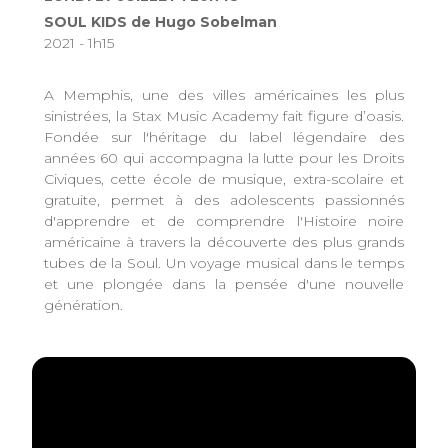
SOUL KIDS de Hugo Sobelman
2021 - 1h15
A Memphis, une des villes américaines les plus
sinistrées, la Stax Music Academy fait figure d’oasis.
Fondée sur l'héritage du label légendaire des
années 60 qui accompagna la lutte pour les Droits
Civiques, cette école de musique, extra-scolaire et
gratuite, permet à des adolescents passionnés
d'apprendre et de comprendre l'Histoire noire
américaine à travers la découverte des plus grands
tubes de la Soul. Un voyage musical dans le temps
et une plongée dans la pensée d'une nouvelle
génération.