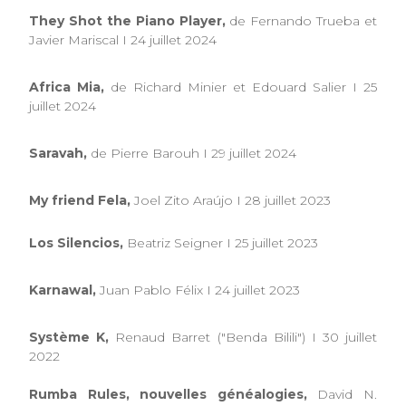
They Shot the Piano Player,
de Fernando Trueba et
Javier Mariscal I 24 juillet 2024
Africa Mia,
de Richard Minier et Edouard Salier I 25
juillet 2024
Saravah,
de Pierre Barouh I 29 juillet 2024
My friend Fela,
Joel Zito Araújo I 28 juillet 2023
Los Silencios,
Beatriz Seigner I 25 juillet 2023
Karnawal,
Juan Pablo Félix I 24 juillet 2023
Système K,
Renaud Barret ("Benda Bilili") I 30 juillet
2022
Rumba Rules, nouvelles généalogies,
David N.