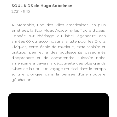
SOUL KIDS de Hugo Sobelman
2021 - 1h15
A Memphis, une des villes américaines les plus
sinistrées, la Stax Music Academy fait figure d’oasis.
Fondée sur l'héritage du label légendaire des
années 60 qui accompagna la lutte pour les Droits
Civiques, cette école de musique, extra-scolaire et
gratuite, permet à des adolescents passionnés
d'apprendre et de comprendre l'Histoire noire
américaine à travers la découverte des plus grands
tubes de la Soul. Un voyage musical dans le temps
et une plongée dans la pensée d'une nouvelle
génération.