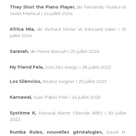
They Shot the Piano Player,
de Fernando Trueba et
Javier Mariscal I 24 juillet 2024
Africa Mia,
de Richard Minier et Edouard Salier I 25
juillet 2024
Saravah,
de Pierre Barouh I 29 juillet 2024
My friend Fela,
Joel Zito Araújo I 28 juillet 2023
Los Silencios,
Beatriz Seigner I 25 juillet 2023
Karnawal,
Juan Pablo Félix I 24 juillet 2023
Système K,
Renaud Barret ("Benda Bilili") I 30 juillet
2022
Rumba Rules, nouvelles généalogies,
David N.