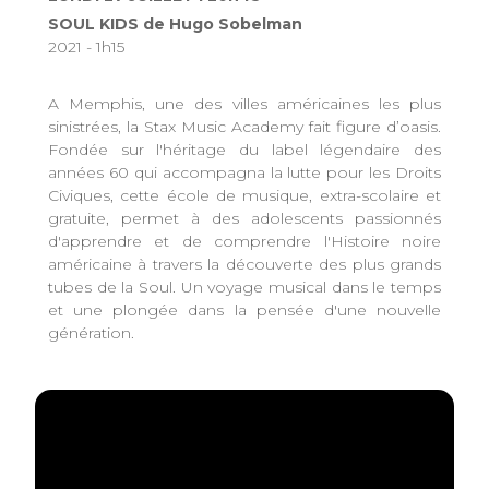
SOUL KIDS de Hugo Sobelman
2021 - 1h15
A Memphis, une des villes américaines les plus
sinistrées, la Stax Music Academy fait figure d’oasis.
Fondée sur l'héritage du label légendaire des
années 60 qui accompagna la lutte pour les Droits
Civiques, cette école de musique, extra-scolaire et
gratuite, permet à des adolescents passionnés
d'apprendre et de comprendre l'Histoire noire
américaine à travers la découverte des plus grands
tubes de la Soul. Un voyage musical dans le temps
et une plongée dans la pensée d'une nouvelle
génération.