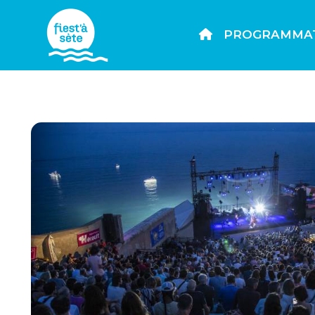
PROGRAMMA