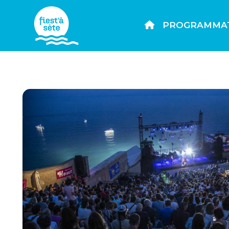
PROGRAMMA