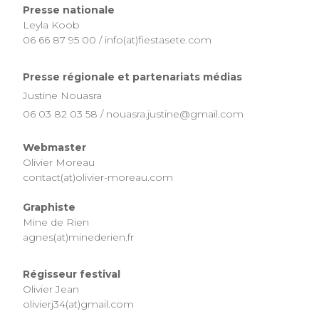
Presse nationale
Leyla Koob
06 66 87 95 00 / info(at)fiestasete.com
Presse régionale et partenariats médias
Justine Nouasra
06 03 82 03 58 / nouasra.justine@gmail.com
Webmaster
Olivier Moreau
contact(at)olivier-moreau.com
Graphiste
Mine de Rien
agnes(at)minederien.fr
Régisseur festival
Olivier Jean
olivierj34(at)gmail.com