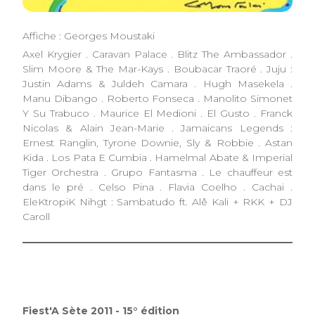
Affiche : Georges Moustaki
Axel Krygier . Caravan Palace . Blitz The Ambassador .
Slim Moore & The Mar-Kays . Boubacar Traoré . Juju :
Justin Adams & Juldeh Camara . Hugh Masekela .
Manu Dibango . Roberto Fonseca . Manolito Simonet
Y Su Trabuco . Maurice El Medioni . El Gusto . Franck
Nicolas & Alain Jean-Marie . Jamaicans Legends :
Ernest Ranglin, Tyrone Downie, Sly & Robbie . Astan
Kida . Los Pata E Cumbia . Hamelmal Abate & Imperial
Tiger Orchestra . Grupo Fantasma . Le chauffeur est
dans le pré . Celso Pina . Flavia Coelho . Cachai .
EleKtropiK Nihgt : Sambatudo ft. Alê Kali + RKK + DJ
Caroll
Fiest'A Sète 2011 - 15° édition