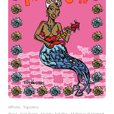
Affiche : Topolino
Ibeyi . Yael Naim . Mulatu Astatke . Mahmoud Ahmed .