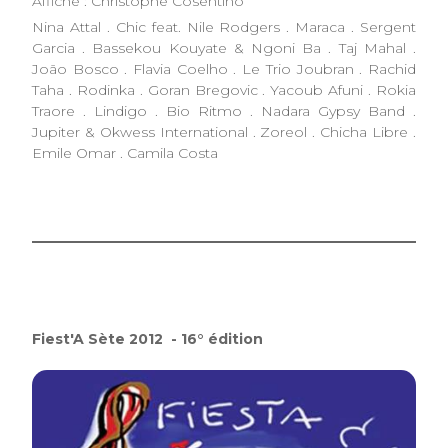
Affiche : Christophe Cosentino
Nina Attal . Chic feat. Nile Rodgers . Maraca . Sergent
Garcia . Bassekou Kouyate & Ngoni Ba . Taj Mahal .
João Bosco . Flavia Coelho . Le Trio Joubran . Rachid
Taha . Rodinka . Goran Bregovic . Yacoub Afuni . Rokia
Traore . Lindigo . Bio Ritmo . Nadara Gypsy Band .
Jupiter & Okwess International . Zoreol . Chicha Libre .
Emile Omar . Camila Costa
Fiest'A Sète 2012 - 16° édition