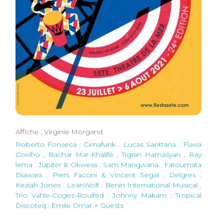
Affiche : Virginie Morgand
Roberto Fonseca . Cimafunk
.
Lucas Santtana . Flavia
Coelho
.
Bachar Mar-Khalifé . Tigran Hamasyan
.
Ray
lema . Jupiter & Okwess
.
Sam Mangwana . Fatoumata
Diawara
.
Piers Faccini & Vincent Segal . Delgres
.
Keziah Jones . LeanWolf
.
Benin International Musical
.
Trio Vahle-Cogez-Rouifed
.
Johnny Makam
.
Tropical
Discoteq : Emile Omar + Guests