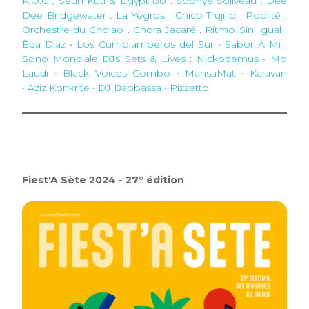
K.O.G . Seun Kuti & Egypt 80
.
Sophye Soliveau . Dee
Dee Bridgewater
.
La Yegros . Chico Trujillo
.
Poplitê .
Orchestre du Cholao
.
Chora Jacaré
.
Ritmo Sin Igual
:
Ëda Diaz • Los Cumbiamberos del Sur • Sabor A Mi
.
Sono Mondiale DJs Sets & Lives
: Nickodemus • Mo
Laudi • Black Voices Combo • MansaMat • Karavan
• Aziz Konkrite • DJ Baobassa • Pizzetto
Fiest'A Sète 2024 - 27° édition