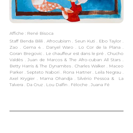
Affiche : René Bisoca
Staff Benda Bilili . Afrocubism . Seun Kuti . Ebo Taylor .
Zao . Gema 4 . Danyel Waro . Lo Cor de la Plana .
Goran Bregovic . Le chauffeur est dans le pré . Chucho
Valdès . Juan de Marcos & The Afro-cuban All Stars .
Betty Harris & The Dynamites . Charles Walker . Maceo
Parker . Septeto Nabori . Rona Hartner . Leila Negrau .
Axel Krygier . Mama Ohandja . Silvério Pessoa & La
Talvera . Da Cruz . Lou Dalfin . Féloche . Juana Fé