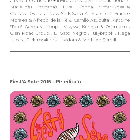
à Pascal Comelade + invités : Cobla Sant Jordi, Lionel &
Marie des Limiñanas . Lura . Bonga . Omar Sosa &
Gustavo Ovalles . New York Salsa All Stars feat. Frankie
Morales & Alfredo de la Fé & Camilo Azuquita . Antoine
"Tato" Garcia y group . Muyiwa Kunnuji & Osemako .
Glen Road Group . El Gato Negro . Tullybrook . Nêga
Lucas . Elektropik mix : Isadora & Mathilde Serrell
Fiest'A Sète 2015 - 19° édition