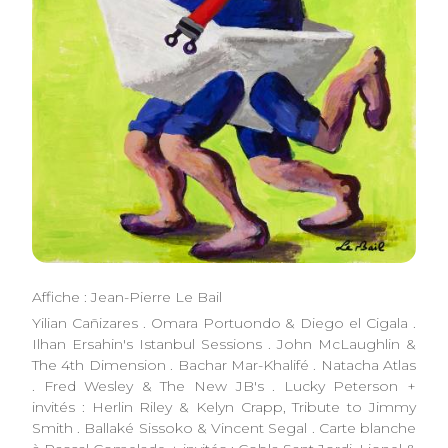
Affiche : Jean-Pierre Le Bail
Yilian Cañizares . Omara Portuondo & Diego el Cigala .
Ilhan Ersahin's Istanbul Sessions . John McLaughlin &
The 4th Dimension . Bachar Mar-Khalifé . Natacha Atlas
. Fred Wesley & The New JB's . Lucky Peterson +
invités : Herlin Riley & Kelyn Crapp, Tribute to Jimmy
Smith . Ballaké Sissoko & Vincent Segal . Carte blanche