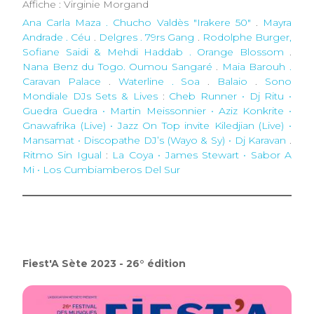
Affiche : Virginie Morgand
Ana Carla Maza . Chucho Valdès "Irakere 50"
.
Mayra
Andrade . Céu
.
Delgres . 79rs Gang
.
Rodolphe Burger,
Sofiane Saidi & Mehdi Haddab . Orange Blossom
.
Nana Benz du Togo. Oumou Sangaré
.
Maia Barouh .
Caravan Palace
.
Waterline . Soa
.
Balaio
.
Sono
Mondiale DJs Sets & Lives
:
Cheb Runner • Dj Ritu •
Guedra Guedra • Martin Meissonnier • Aziz Konkrite •
Gnawafrika (Live) • Jazz On Top invite Kiledjian (Live) •
Mansamat • Discopathe DJ’s (Wayo & Sy) • Dj Karavan
.
Ritmo Sin Igual
:
La Coya • James Stewart • Sabor A
Mi • Los Cumbiamberos Del Sur
Fiest'A Sète 2023 - 26° édition