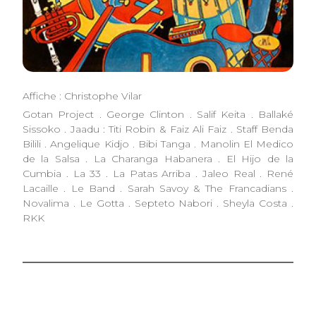
Affiche : Christophe Vilar
Gotan Project . George Clinton . Salif Keita . Ballaké
Sissoko . Jaadu : Titi Robin & Faiz Ali Faiz . Staff Benda
Bilili . Angelique Kidjo . Bibi Tanga . Manolin El Medico
de la Salsa . La Charanga Habanera . El Hijo de la
Cumbia . La 33 . La Patas Arriba . Jaleo Real . René
Lacaille . Le Band . Sarah Savoy & The Francadians .
Novalima . Le Gotta . Septeto Nabori . Sheyla Costa .
RKK