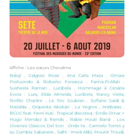
Affiche : Les sœurs Chevalme
Baloji . Calypso Rose
.
Ana Carla Maza . Omara
Portuondo & Roberto Fonseca
.
Fanna-Fi-Allah .
Susheela Raman
.
Lucibela . Hommage à Cesária
Evora : Lura, Elida Almeida, Lucibela, Nancy Vieira,
Teofilo Chantre
.
Le Trio Joubran . Sofiane Saidi &
Mazalda
.
Orquesta Akokán . La Yegros
.
Antibalas .
BCUC feat. Femi Kuti
.
Tropical discoteq : Emile Omar +
Hugo Mendez & friends
.
Rabie Houti Band . Los
Jóvenes Clásicos Del Son
.
Onda Ya . Carmelo Torres y
su Cumbia Sabanera
.
Salhi : Imed Alibi, Mounir Troudi,