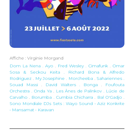
Affiche : Virginie Morgand
Dom La Nena . Ayo
.
Fred Wesley . Cimafunk
.
Omar
Sosa & Seckou Keita . Richard Bona & Alfredo
Rodriguez
.
My Josephine . Morcheeba
.
Sahariennes .
Souad Massi
.
David Walters . Bonga
.
Foufouta
Orchestra . Onda Ya
.
Les Ânes de Palinkov . Lúcie de
Carvalho
.
Borumba . Cumbia Chicharra
.
Bal O'Gadjo
.
Sono Mondiale DJs Sets : Wayo Sound • Aziz Konkrite
• Mansamat • Karavan