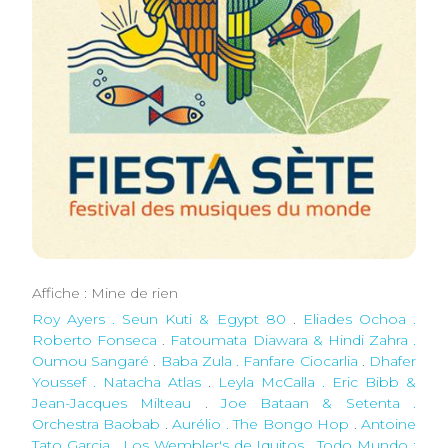
Affiche : Mine de rien
Roy Ayers . Seun Kuti & Egypt 80
.
Eliades Ochoa .
Roberto Fonseca
.
Fatoumata Diawara & Hindi Zahra .
Oumou Sangaré
.
Baba Zula . Fanfare Ciocarlia
.
Dhafer
Youssef . Natacha Atlas
.
Leyla McCalla . Eric Bibb &
Jean-Jacques Milteau
.
Joe Bataan & Setenta .
Orchestra Baobab
.
Aurélio . The Bongo Hop
.
Antoine
Tato Garcia . Los Wembler's de Iquitos
.
Todo Mundo :