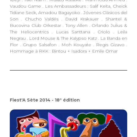
Vaudou Game . Les Ambassadeurs : Salif Keita, Cheick
Tidiane Seck, Amadou Bagayoko . Jóvenes Clásicos del
Son . Chucho Valdés . David Krakauer . Shantel &
Bucovina Club Orkestar . Tony Allen . Orlando Julius &
The Heliocentrics . Lucas Santtana . Criolo . Leila
Negrau . Lord Mouse & The Kalypso Katz . La Banda en
Flor . Grupo Salsafon . Moh Kouyate . Regis Gizavo .
Hommage à RKK : Bintou + Isadora + Emile Omar
Fiest'A Sète 2014 - 18° édition