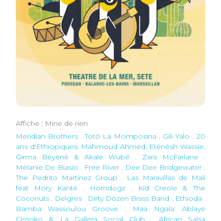
Affiche : Mine de rien
Meridian Brothers . Totó La Momposina
.
Gili Yalo . 20
ans d'Ethiopiques: Mahmoud Ahmed, Eténèsh Wassie,
Girma Bèyènè & Akale Wubé
.
Zara McFarlane .
Mélanie De Biasio
.
Free River . Dee Dee Bridgewater
.
The Pedrito Martinez Group . Las Maravillas de Mali
feat Mory Kanté
.
Horndogz . Kid Creole & The
Coconuts
.
Delgres . Dirty Dozen Brass Band
.
Ethioda .
Bamba Wassoulou Groove
.
Maa Ngala: Ablaye
Cissoko & La Gallera Social Club . African Salsa