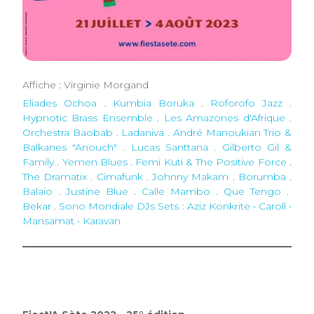
Affiche : Virginie Morgand
Eliades Ochoa . Kumbia Boruka
.
Roforofo Jazz .
Hypnotic Brass Ensemble
.
Les Amazones d'Afrique .
Orchestra Baobab
.
Ladaniva . André Manoukian Trio &
Balkanes "Anouch"
.
Lucas Santtana . Gilberto Gil &
Family
.
Yemen Blues . Femi Kuti & The Positive Force
.
The Dramatix . Cimafunk
.
Johnny Makam . Borumba
.
Balaio . Justine Blue
.
Calle Mambo . Que Tengo
.
Bekar
.
Sono Mondiale DJs Sets
: Aziz Konkrite • Caroll •
Mansamat • Karavan