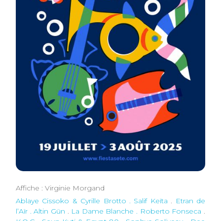
Affiche : Virginie Morgand
Ablaye Cissoko & Cyrille Brotto . Salif Keïta
.
Etran de
l’Aïr . Altin Gün
.
La Dame Blanche . Roberto Fonseca
.