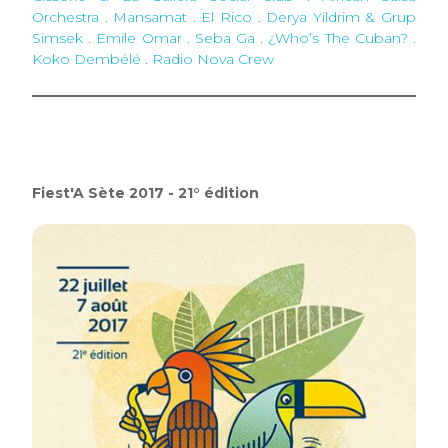
Orchestra
.
Mansamat . El Rico
.
Derya Yildrim & Grup
Simsek
.
Emile Omar . Seba Ga
.
¿Who’s The Cuban? .
Koko Dembélé
.
Radio Nova Crew
Fiest'A Sète 2017 - 21° édition