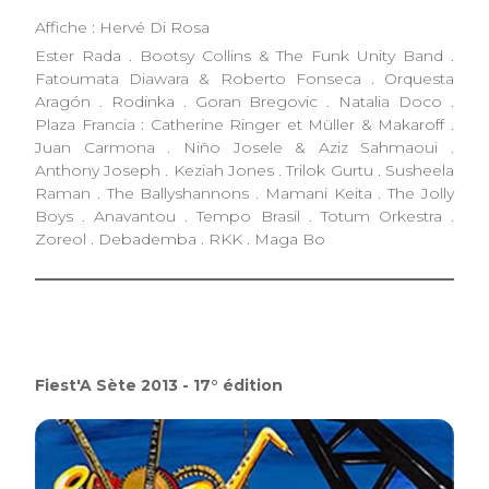
Affiche : Hervé Di Rosa
Ester Rada . Bootsy Collins & The Funk Unity Band .
Fatoumata Diawara & Roberto Fonseca . Orquesta
Aragón . Rodinka . Goran Bregovic . Natalia Doco .
Plaza Francia : Catherine Ringer et Müller & Makaroff .
Juan Carmona . Niño Josele & Aziz Sahmaoui .
Anthony Joseph . Keziah Jones . Trilok Gurtu . Susheela
Raman . The Ballyshannons . Mamani Keita . The Jolly
Boys . Anavantou . Tempo Brasil . Totum Orkestra .
Zoreol . Debademba . RKK . Maga Bo
Fiest'A Sète 2013 - 17° édition