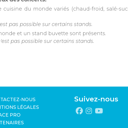
e cuisine du monde variés (chaud-froid, salé-sucré
est pas possible sur certains stands.
 monde et un stand buvette sont présents.
est pas possible sur certains stands.
Suivez-nous
TACTEZ-NOUS
TIONS LÉGALES
ACE PRO
TENAIRES