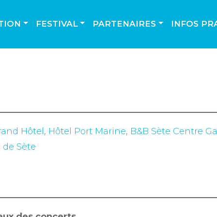
TION
FESTIVAL
PARTENAIRES
INFOS PR
rand Hôtel
,
Hôtel Port Marine
,
B&B Sète Centre Ga
e de Sète
ieux des concerts.