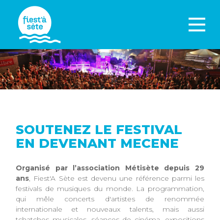
SOUTENEZ LE FESTIVAL
EN DEVENANT MECENE
Organisé par l’association Métisète depuis 29
ans
, Fiest'A Sète est devenu une référence parmi les
festivals de musiques du monde. La programmation,
qui mêle concerts d'artistes de renommée
internationale et nouveaux talents, mais aussi
tchatches musicales, séances de cinéma, expositions