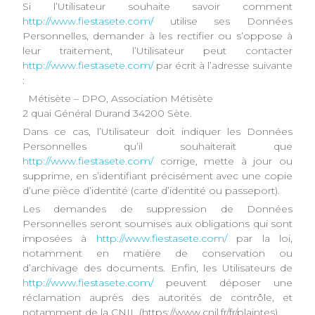
Si l’Utilisateur souhaite savoir comment
http://www.fiestasete.com/
utilise ses Données
Personnelles, demander à les rectifier ou s’oppose à
leur traitement, l’Utilisateur peut contacter
http://www.fiestasete.com/
par écrit à l’adresse suivante
:
Métisète – DPO, Association Métisète
2 quai Général Durand 34200 Sète.
Dans ce cas, l’Utilisateur doit indiquer les Données
Personnelles qu’il souhaiterait que
http://www.fiestasete.com/
corrige, mette à jour ou
supprime, en s’identifiant précisément avec une copie
d’une pièce d’identité (carte d’identité ou passeport).
Les demandes de suppression de Données
Personnelles seront soumises aux obligations qui sont
imposées à
http://www.fiestasete.com/
par la loi,
notamment en matière de conservation ou
d’archivage des documents. Enfin, les Utilisateurs de
http://www.fiestasete.com/
peuvent déposer une
réclamation auprès des autorités de contrôle, et
notamment de la CNIL (https://www.cnil.fr/fr/plaintes).