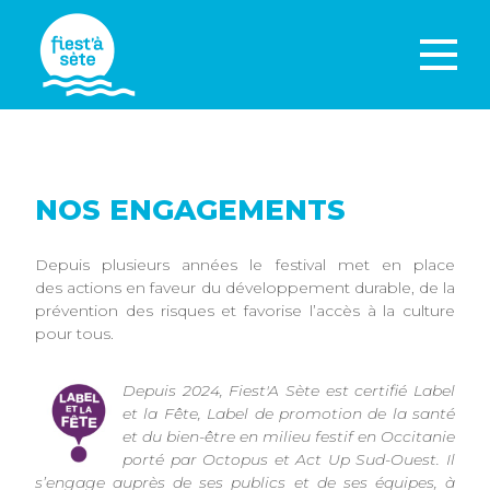
NOS ENGAGEMENTS
Depuis plusieurs années le festival met en place
des actions en faveur du développement durable, de la
prévention des risques et favorise l’accès à la culture
pour tous.
Depuis 2024, Fiest'A Sète est certifié Label
et la Fête, Label de promotion de la santé
et du bien-être en milieu festif en Occitanie
porté par Octopus et Act Up Sud-Ouest. Il
s’engage auprès de ses publics et de ses équipes, à