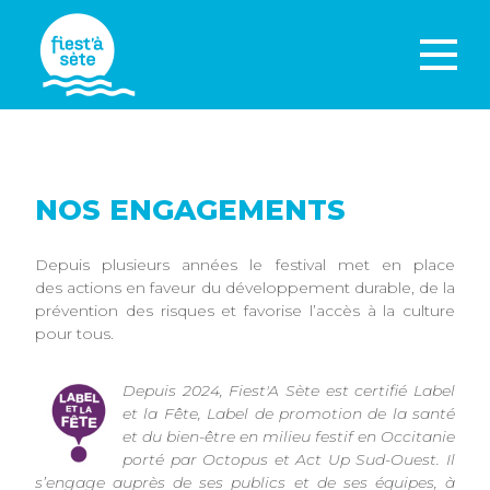
NOS ENGAGEMENTS
Depuis plusieurs années le festival met en place
des actions en faveur du développement durable, de la
prévention des risques et favorise l’accès à la culture
pour tous.
Depuis 2024, Fiest'A Sète est certifié Label
et la Fête, Label de promotion de la santé
et du bien-être en milieu festif en Occitanie
porté par Octopus et Act Up Sud-Ouest. Il
s’engage auprès de ses publics et de ses équipes, à