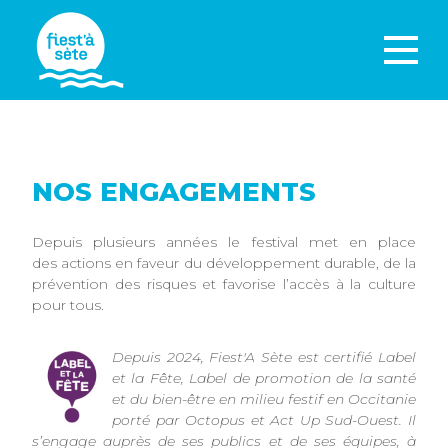
NOS ENGAGEMENTS
Depuis plusieurs années le festival met en place
des actions en faveur du développement durable, de la
prévention des risques et favorise l’accès à la culture
pour tous.
Depuis 2024, Fiest'A Sète est certifié Label
et la Fête, Label de promotion de la santé
et du bien-être en milieu festif en Occitanie
porté par Octopus et Act Up Sud-Ouest. Il
s’engage auprès de ses publics et de ses équipes, à