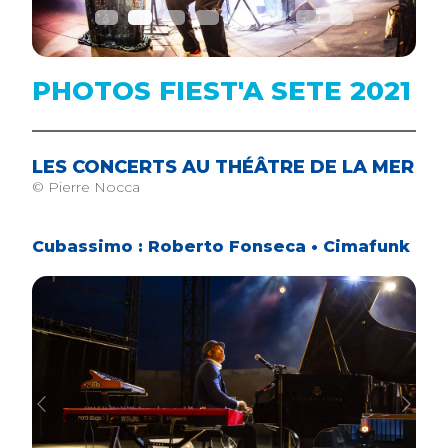
PHOTOS FIEST'A SETE 2021
LES CONCERTS AU THÉÂTRE DE LA MER
© Pierre Nocca
Cubassimo : Roberto Fonseca • Cimafunk
Previous
Next