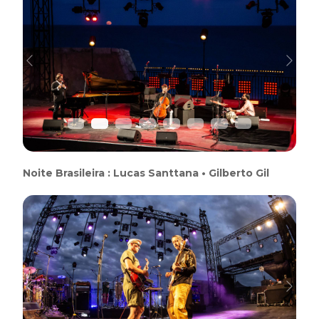
Previous
Next
Noite Brasileira : Lucas Santtana • Gilberto Gil
Previous
Next