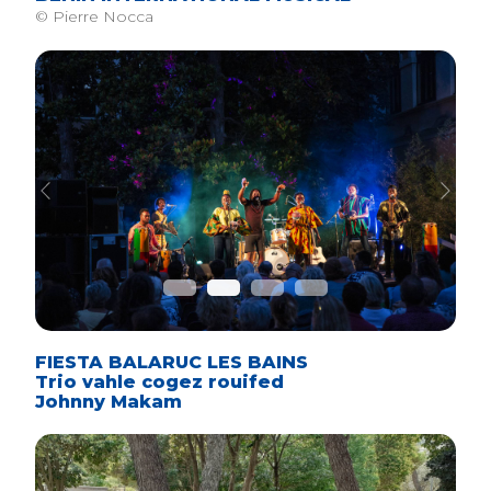
© Pierre Nocca
Previous
Next
FIESTA BALARUC LES BAINS
Trio vahle cogez rouifed
Johnny Makam