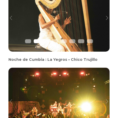
Previous
Next
Noche de Cumbia : La Yegros • Chico Trujillo
Previous
Next