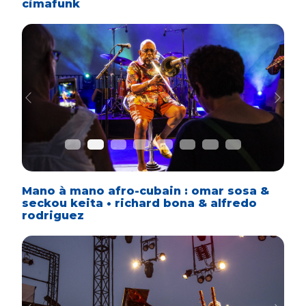
cimafunk
Previous
Next
Mano à mano afro-cubain : omar sosa &
seckou keita • richard bona & alfredo
rodriguez