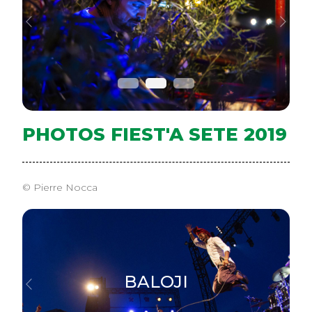
Previous
Next
PHOTOS FIEST'A SETE 2019
© Pierre Nocca
BALOJI
Previous
Next