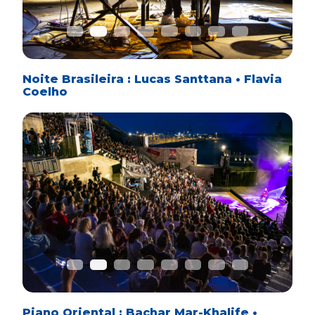
Noite Brasileira : Lucas Santtana • Flavia
Coelho
Previous
Next
Piano Oriental : Bachar Mar-Khalife •