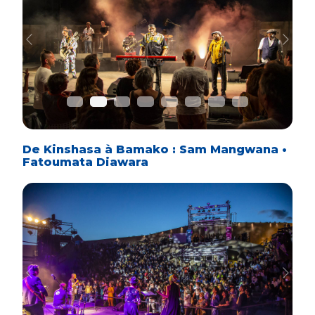
Previous
Next
De Kinshasa à Bamako : Sam Mangwana •
Fatoumata Diawara
Previous
Next