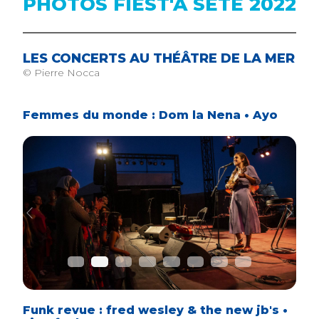
PHOTOS FIEST'A SETE 2022
LES CONCERTS AU THÉÂTRE DE LA MER
© Pierre Nocca
Femmes du monde : Dom la Nena • Ayo
Previous
Next
Funk revue : fred wesley & the new jb's •