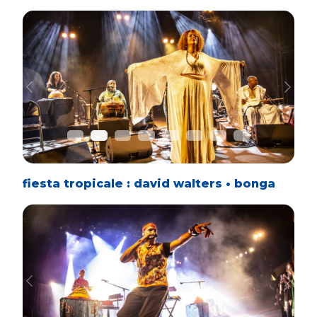
Previous
Next
fiesta tropicale : david walters • bonga
Previous
Next