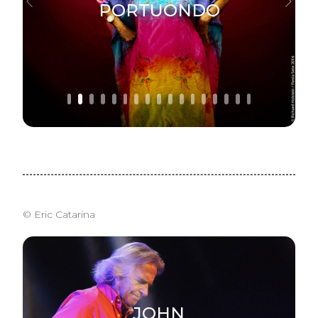
PORTUONDO
Previous
Next
© Eric Catarina
JOHN