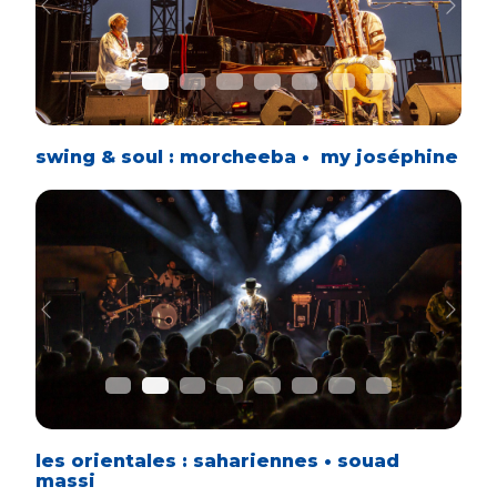
Previous
Next
swing & soul : morcheeba • my joséphine
Previous
Next
les orientales : sahariennes • souad
massi