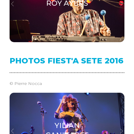
ROY AYERS
Previous
Next
PHOTOS FIEST'A SETE 2016
© Pierre Nocca
YILIAN
Previous
Next