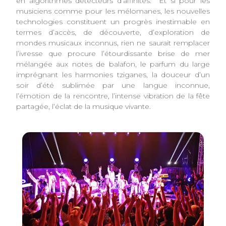
en algorithmes détecteurs d’affinités. Et si pour les
musiciens comme pour les mélomanes, les nouvelles
technologies constituent un progrès inestimable en
termes d’accès, de découverte, d’exploration de
mondes musicaux inconnus, rien ne saurait remplacer
l’ivresse que procure l’étourdissante brise de mer
mélangée aux notes de balafon, le parfum du large
imprégnant les harmonies tziganes, la douceur d’un
soir d’été sublimée par une langue inconnue,
l’émotion de la rencontre, l’intense vibration de la fête
partagée, l’éclat de la musique vivante.