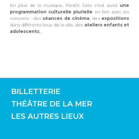
En plus de la musique, Fiest'A Sète c’est aussi
une
programmation culturelle plurielle
en lien avec les
concerts : des
séances de cinéma
, des
expositions
dans différents lieux de la ville, des
ateliers enfants et
adolescents
...
BILLETTERIE
THÉÂTRE DE LA MER
LES AUTRES LIEUX