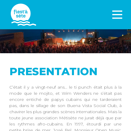
PRESENTATION
C’était il y a vingt-neuf ans... le ti punch était plus à la
mode que le mojito, et Wim Wenders ne s’était pas
encore entiché de papys cubains qui ne tarderaient
pas, dans le sillage de son Buena Vista Social Club, à
chavirer les plus grandes scènes internationales. Mais la
toute jeune association Métisète ne jurait déjà que par
les rythmes afro-cubains. En 1997, étourdi par une
petite brise de mer, José Bel, Monsieur Open Music,