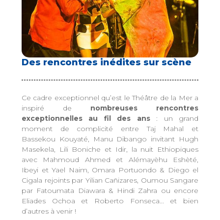
Des rencontres inédites sur scène
Ce cadre exceptionnel qu’est le Théâtre de la Mer a
inspiré de
nombreuses rencontres
exceptionnelles au fil des ans
: un grand
moment de complicité entre Taj Mahal et
Bassekou Kouyaté, Manu Dibango invitant Hugh
Masekela, Lili Boniche et Idir, la nuit Ethiopiques
avec Mahmoud Ahmed et Alémayèhu Eshèté,
Ibeyi et Yael Naim, Omara Portuondo & Diego el
Cigala rejoints par Yilian Cañizares, Oumou Sangare
par Fatoumata Diawara & Hindi Zahra ou encore
Eliades Ochoa et Roberto Fonseca... et bien
d’autres à venir !