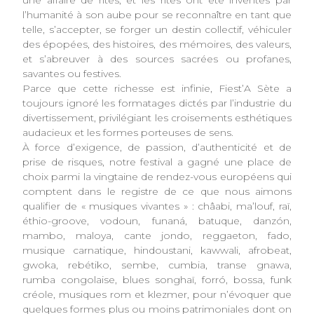
l’humanité à son aube pour se reconnaître en tant que
telle, s’accepter, se forger un destin collectif, véhiculer
des épopées, des histoires, des mémoires, des valeurs,
et s’abreuver à des sources sacrées ou profanes,
savantes ou festives.
Parce que cette richesse est infinie, Fiest’A Sète a
toujours ignoré les formatages dictés par l’industrie du
divertissement, privilégiant les croisements esthétiques
audacieux et les formes porteuses de sens.
À force d’exigence, de passion, d’authenticité et de
prise de risques, notre festival a gagné une place de
choix parmi la vingtaine de rendez-vous européens qui
comptent dans le registre de ce que nous aimons
qualifier de « musiques vivantes » : châabi, ma’louf, raï,
éthio-groove, vodoun, funaná, batuque, danzón,
mambo, maloya, cante jondo, reggaeton, fado,
musique carnatique, hindoustani, kawwali, afrobeat,
gwoka, rebétiko, sembe, cumbia, transe gnawa,
rumba congolaise, blues songhaï, forró, bossa, funk
créole, musiques rom et klezmer, pour n’évoquer que
quelques formes plus ou moins patrimoniales dont on