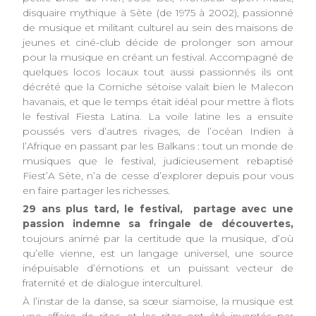
disquaire mythique à Sète (de 1975 à 2002), passionné
de musique et militant culturel au sein des maisons de
jeunes et ciné-club décide de prolonger son amour
pour la musique en créant un festival. Accompagné de
quelques locos locaux tout aussi passionnés ils ont
décrété que la Corniche sétoise valait bien le Malecon
havanais, et que le temps était idéal pour mettre à flots
le festival Fiesta Latina. La voile latine les a ensuite
poussés vers d’autres rivages, de l’océan Indien à
l’Afrique en passant par les Balkans : tout un monde de
musiques que le festival, judicieusement rebaptisé
Fiest’A Sète, n’a de cesse d’explorer depuis pour vous
en faire partager les richesses.
29 ans plus tard, le festival, partage avec une
passion indemne sa fringale de découvertes,
toujours animé par la certitude que la musique, d’où
qu’elle vienne, est un langage universel, une source
inépuisable d’émotions et un puissant vecteur de
fraternité et de dialogue interculturel.
À l’instar de la danse, sa sœur siamoise, la musique est
une affaire de rites, et les rites ont été inventés par