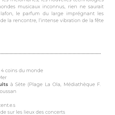
mondes musicaux inconnus, rien ne saurait
alafon, le parfum du large imprégnant les
 la rencontre, l’intense vibration de la fête
s 4 coins du monde
Mer
uits
à Sète (Plage La Ola, Médiathèque F.
Poussan
ent.e.s
e sur les lieux des concerts