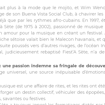
h était plus à la mode que le mojito, et Wim We
age de son Buena Vista Social Club, à chavirer les
éjà que par les rythmes afro-cubains. En 1997, é
 Sète (de 1975 à 2002), passionné de musique e
on amour pour la musique en créant un festival
che sétoise valait bien le Malecon havanais, et q
 ensuite poussés vers d’autres rivages, de l’océan I
 judicieusement rebaptisé Fiest’A Sète, n’a de
vec une passion indemne sa fringale de découv
ge universel, une source inépuisable d’émotions
musique est une affaire de rites, et les rites ont 
 forger un destin collectif, véhiculer des épopées
, savantes ou festives.