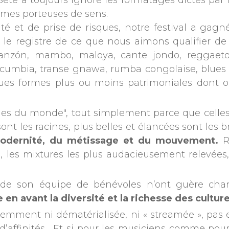
 Sète a toujours ignoré les formatages dictés par l
rmes porteuses de sens.
ité et de prise de risques, notre festival a ga
 registre de ce que nous aimons qualifier de « 
danzón, mambo, maloya, cante jondo, reggaeton
 cumbia, transe gnawa, rumba congolaise, blues s
es formes plus ou moins patrimoniales dont on
es du monde", tout simplement parce que celles
nt les racines, plus belles et élancées sont les b
modernité, du métissage et du mouvement.
R
, les mixtures les plus audacieusement relevées, 
et de son équipe de bénévoles n’ont guère ch
e en avant la diversité et la richesse des cult
videmment ni dématérialisée, ni « streamée », pa
d’affinités. Et si pour les musiciens comme pou