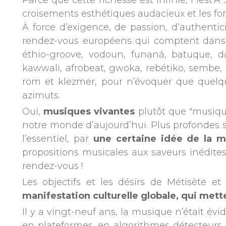
Parce que cette richesse est infinie, Fiest’A
croisements esthétiques audacieux et les fo
À force d’exigence, de passion, d’authentic
rendez-vous européens qui comptent dans le
éthio-groove, vodoun, funaná, batuque, 
kawwali, afrobeat, gwoka, rebétiko, sembe,
rom et klezmer, pour n’évoquer que quelqu
azimuts.
Oui,
musiques vivantes
plutôt que "musiqu
notre monde d’aujourd’hui. Plus profondes so
l’essentiel, par
une certaine idée de la 
propositions musicales aux saveurs inédites
rendez-vous !
Les objectifs et les désirs de Métisète 
manifestation culturelle globale, qui mett
Il y a vingt-neuf ans, la musique n’était é
en plateformes, en algorithmes détecteurs 