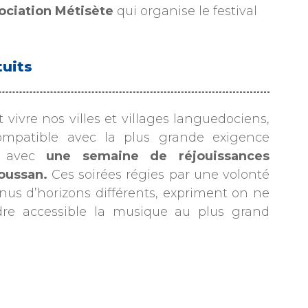
sociation Métisète
qui organise le festival
tuits
t vivre nos villes et villages languedociens,
ompatible avec la plus grande exigence
te avec
une semaine de réjouissances
oussan.
Ces soirées régies par une volonté
enus d’horizons différents, expriment on ne
dre accessible la musique au plus grand