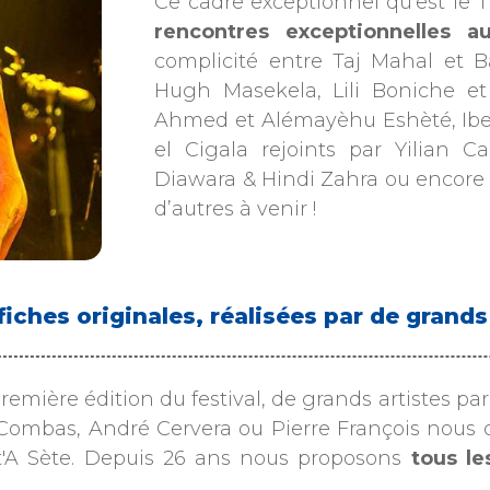
Ce cadre exceptionnel qu’est le 
rencontres exceptionnelles a
complicité entre Taj Mahal et 
Hugh Masekela, Lili Boniche et
Ahmed et Alémayèhu Eshèté, Ibe
el Cigala rejoints par Yilian
Diawara & Hindi Zahra ou encore 
d’autres à venir !
fiches originales, réalisées par de grand
remière édition du festival, de grands artistes pa
Combas, André Cervera ou Pierre François nous ont
t'A Sète. Depuis 26 ans nous proposons
tous le