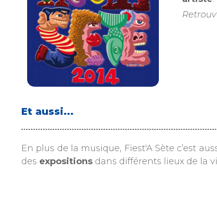
Retrouve
Et aussi...
En plus de la musique, Fiest'A Sète c’est aus
des
expositions
dans différents lieux de la vi