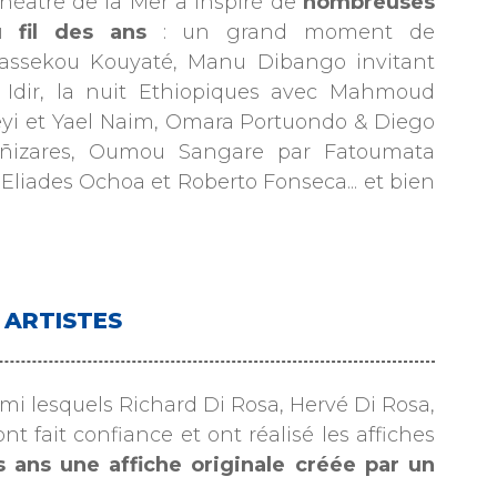
Théâtre de la Mer a inspiré de
nombreuses
u fil des ans
: un grand moment de
Bassekou Kouyaté, Manu Dibango invitant
 Idir, la nuit Ethiopiques avec Mahmoud
yi et Yael Naim, Omara Portuondo & Diego
 Cañizares, Oumou Sangare par Fatoumata
Eliades Ochoa et Roberto Fonseca... et bien
s ARTISTES
rmi lesquels Richard Di Rosa, Hervé Di Rosa,
 fait confiance et ont réalisé les affiches
s ans une affiche originale créée par un