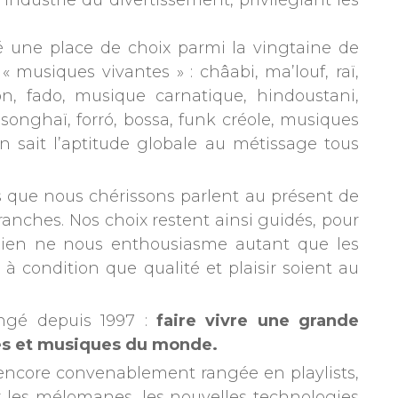
’industrie du divertissement, privilégiant les
gné une place de choix parmi la vingtaine de
musiques vivantes » : châabi, ma’louf, raï,
, fado, musique carnatique, hindoustani,
onghaï, forró, bossa, funk créole, musiques
 sait l’aptitude globale au métissage tous
 que nous chérissons parlent au présent de
ranches. Nos choix restent ainsi guidés, pour
ien ne nous enthousiasme autant que les
à condition que qualité et plaisir soient au
angé depuis 1997 :
faire vivre une grande
ures et musiques du monde.
s encore convenablement rangée en playlists,
r les mélomanes, les nouvelles technologies