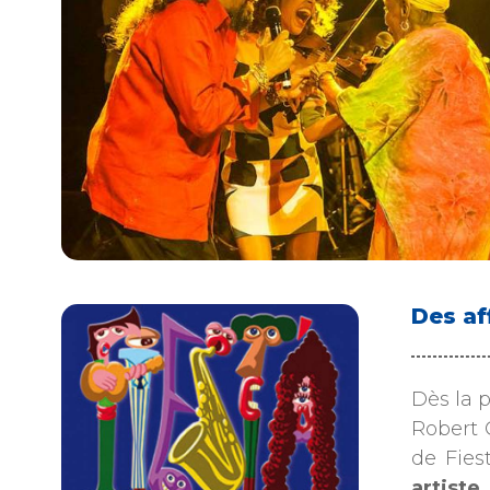
Des af
Dès la p
Robert 
de Fies
artiste
.