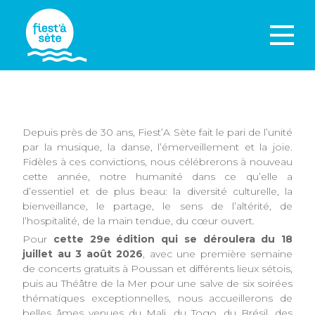
Depuis près de 30 ans, Fiest’A Sète fait le pari de l’unité
par la musique, la danse, l’émerveillement et la joie.
Fidèles à ces convictions, nous célébrerons à nouveau
cette année, notre humanité dans ce qu’elle a
d’essentiel et de plus beau: la diversité culturelle, la
bienveillance, le partage, le sens de l’altérité, de
l’hospitalité, de la main tendue, du cœur ouvert.
Pour
cette
29e édition qui se déroulera du 18
juillet au 3 août 2026
, avec une première semaine
de concerts gratuits à Poussan et différents lieux sétois,
puis au Théâtre de la Mer pour une salve de six soirées
thématiques exceptionnelles, nous accueillerons de
belles âmes venues du Mali, du Togo, du Brésil, des