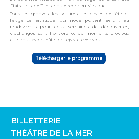
Etats-Unis, de Tunisie ou encore du Mexique.
Tous les grooves, les sourires, les envies de fête et
l’exigence artistique qui nous portent seront au
rendez-vous pour deux semaines de découvertes,
d’échanges sans frontière et de moments précieux
que nous avons hâte de (re)vivre avec vous !
Télécharger le programme
BILLETTERIE
THÉÂTRE DE LA MER