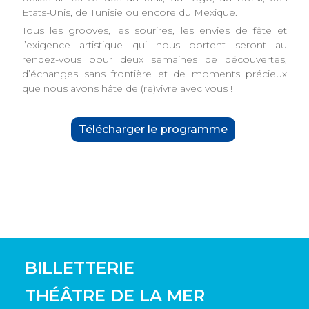
Etats-Unis, de Tunisie ou encore du Mexique.
Tous les grooves, les sourires, les envies de fête et
l’exigence artistique qui nous portent seront au
rendez-vous pour deux semaines de découvertes,
d’échanges sans frontière et de moments précieux
que nous avons hâte de (re)vivre avec vous !
Télécharger le programme
BILLETTERIE
THÉÂTRE DE LA MER