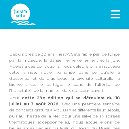
Depuis près de 30 ans, Fiest’A Sète fait le pari de l’unité
par la musique, la danse, l’émerveillement et la joie.
Fidèles à ces convictions, nous célébrerons à nouveau
cette année, notre humanité dans ce qu’elle a
d’essentiel et de plus beau: la diversité culturelle, la
bienveillance, le partage, le sens de l’altérité, de
l’hospitalité, de la main tendue, du cœur ouvert.
Pour
cette
29e édition qui se déroulera du 18
juillet au 3 août 2026
, avec une première semaine
de concerts gratuits à Poussan et différents lieux sétois,
puis au Théâtre de la Mer pour une salve de six soirées
thématiques exceptionnelles, nous accueillerons de
belles âmes venues du Mali, du Togo, du Brésil, des