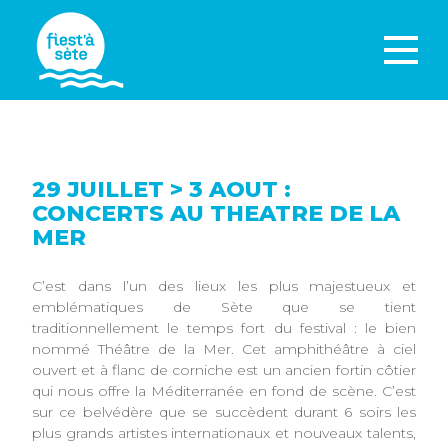
29 JUILLET > 3 AOUT :
CONCERTS AU THEATRE DE LA
MER
C’est dans l’un des lieux les plus majestueux et
emblématiques de Sète que se tient
traditionnellement le temps fort du festival : le bien
nommé Théâtre de la Mer. Cet amphithéâtre à ciel
ouvert et à flanc de corniche est un ancien fortin côtier
qui nous offre la Méditerranée en fond de scène. C’est
sur ce belvédère que se succèdent durant 6 soirs les
plus grands artistes internationaux et nouveaux talents,