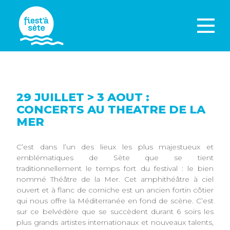
29 JUILLET > 3 AOUT :
CONCERTS AU THEATRE DE LA
MER
C’est dans l’un des lieux les plus majestueux et
emblématiques de Sète que se tient
traditionnellement le temps fort du festival : le bien
nommé Théâtre de la Mer. Cet amphithéâtre à ciel
ouvert et à flanc de corniche est un ancien fortin côtier
qui nous offre la Méditerranée en fond de scène. C’est
sur ce belvédère que se succèdent durant 6 soirs les
plus grands artistes internationaux et nouveaux talents,