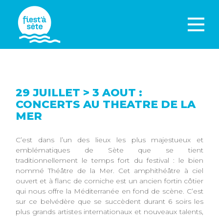
29 JUILLET > 3 AOUT :
CONCERTS AU THEATRE DE LA
MER
C’est dans l’un des lieux les plus majestueux et
emblématiques de Sète que se tient
traditionnellement le temps fort du festival : le bien
nommé Théâtre de la Mer. Cet amphithéâtre à ciel
ouvert et à flanc de corniche est un ancien fortin côtier
qui nous offre la Méditerranée en fond de scène. C’est
sur ce belvédère que se succèdent durant 6 soirs les
plus grands artistes internationaux et nouveaux talents,