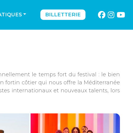
ATIQUES
BILLETTERIE
nellement le temps fort du festival : le bien
 fortin côtier qui nous offre la Méditerranée
stes internationaux et nouveaux talents, lors