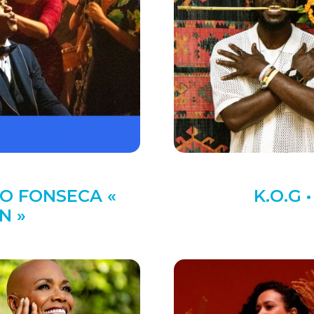
O FONSECA «
K.O.G 
N »