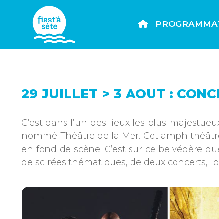
PROGRAMMA
29 JUILLET > 3 AOUT : CON
C’est dans l’un des lieux les plus majestueu
nommé Théâtre de la Mer. Cet amphithéâtre à 
en fond de scène. C’est sur ce belvédère que
de soirées thématiques, de deux concerts, pl