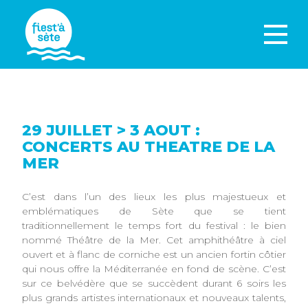
29 JUILLET > 3 AOUT :
CONCERTS AU THEATRE DE LA
MER
C’est dans l’un des lieux les plus majestueux et
emblématiques de Sète que se tient
traditionnellement le temps fort du festival : le bien
nommé Théâtre de la Mer. Cet amphithéâtre à ciel
ouvert et à flanc de corniche est un ancien fortin côtier
qui nous offre la Méditerranée en fond de scène. C’est
sur ce belvédère que se succèdent durant 6 soirs les
plus grands artistes internationaux et nouveaux talents,