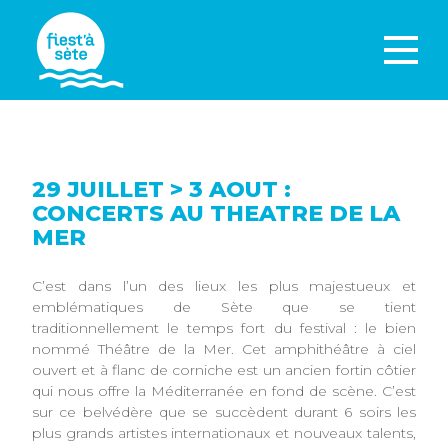
29 JUILLET > 3 AOUT :
CONCERTS AU THEATRE DE LA
MER
C’est dans l’un des lieux les plus majestueux et
emblématiques de Sète que se tient
traditionnellement le temps fort du festival : le bien
nommé Théâtre de la Mer. Cet amphithéâtre à ciel
ouvert et à flanc de corniche est un ancien fortin côtier
qui nous offre la Méditerranée en fond de scène. C’est
sur ce belvédère que se succèdent durant 6 soirs les
plus grands artistes internationaux et nouveaux talents,