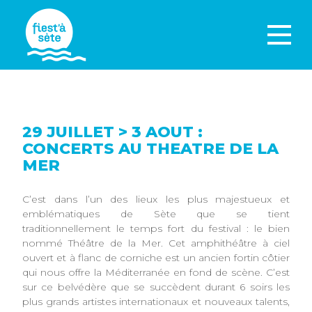
29 JUILLET > 3 AOUT :
CONCERTS AU THEATRE DE LA
MER
C’est dans l’un des lieux les plus majestueux et
emblématiques de Sète que se tient
traditionnellement le temps fort du festival : le bien
nommé Théâtre de la Mer. Cet amphithéâtre à ciel
ouvert et à flanc de corniche est un ancien fortin côtier
qui nous offre la Méditerranée en fond de scène. C’est
sur ce belvédère que se succèdent durant 6 soirs les
plus grands artistes internationaux et nouveaux talents,