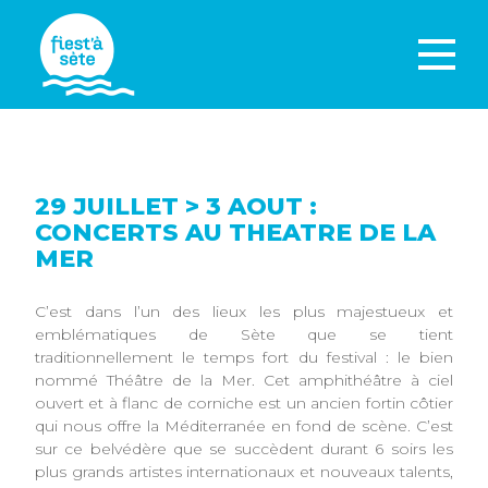
29 JUILLET > 3 AOUT :
CONCERTS AU THEATRE DE LA
MER
C’est dans l’un des lieux les plus majestueux et
emblématiques de Sète que se tient
traditionnellement le temps fort du festival : le bien
nommé Théâtre de la Mer. Cet amphithéâtre à ciel
ouvert et à flanc de corniche est un ancien fortin côtier
qui nous offre la Méditerranée en fond de scène. C’est
sur ce belvédère que se succèdent durant 6 soirs les
plus grands artistes internationaux et nouveaux talents,