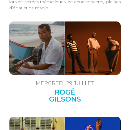
lors de soirées thématiques, de deux concerts, pleines
d’éclat et de magie.
MERCREDI 29 JUILLET
ROGÊ
GILSONS