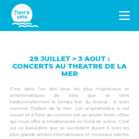
29 JUILLET > 3 AOUT :
CONCERTS AU THEATRE DE LA
MER
C’est dans l’un des lieux les plus majestueux et
emblématiques de Sète que se tient
traditionnellement le temps fort du festival : le bien
nommé Théâtre de la Mer. Cet amphithéâtre à ciel
ouvert et à flanc de corniche est un ancien fortin côtier
qui nous offre la Méditerranée en fond de scène. C’est
sur ce belvédère que se succèdent durant 6 soirs les
plus grands artistes internationaux et nouveaux talents,