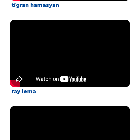
tigran hamasyan
ray lema