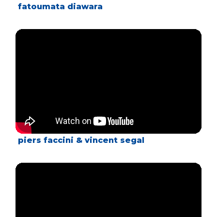
fatoumata diawara
piers faccini & vincent segal