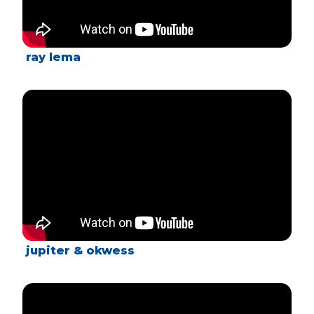
ray lema
jupiter & okwess