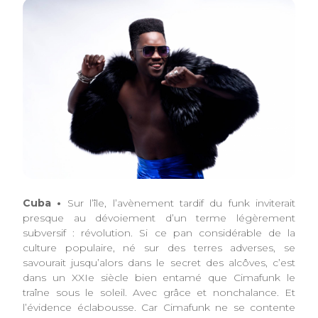
Cuba •
Sur l’île, l’avènement tardif du funk inviterait
presque au dévoiement d’un terme légèrement
subversif : révolution. Si ce pan considérable de la
culture populaire, né sur des terres adverses, se
savourait jusqu’alors dans le secret des alcôves, c’est
dans un XXIe siècle bien entamé que Cimafunk le
traîne sous le soleil. Avec grâce et nonchalance. Et
l’évidence éclabousse. Car Cimafunk ne se contente