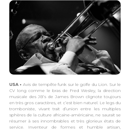
USA •
Avis de tempête funk sur le golfe du Lion. Sur le
CV long comme le bras de Fred Wesley, la direction
musicale des JB’s de James Brown clignote toujours
en très gros caractères, et c’est bien naturel. Le legs du
tromboniste, vivant trait d’union entre les multiples
sphères de la culture africaine-américaine, ne saurait se
résumer à ses innombrables et très glorieux états de
service. Inventeur de formes et humble artisan,