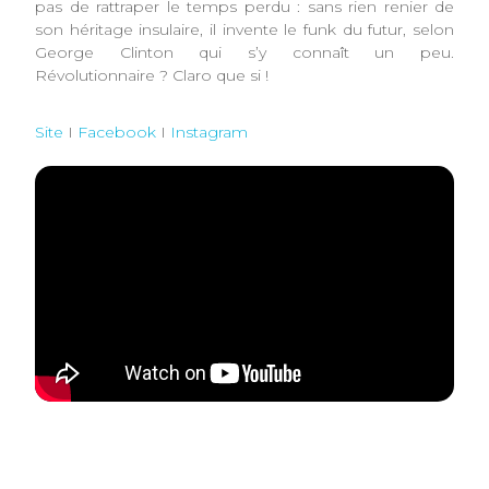
pas de rattraper le temps perdu : sans rien renier de
son héritage insulaire, il invente le funk du futur, selon
George Clinton qui s’y connaît un peu.
Révolutionnaire ? Claro que si !
Site
I
Facebook
I
Instagram