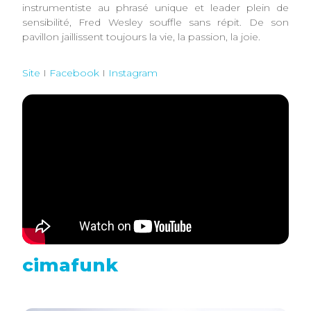
instrumentiste au phrasé unique et leader plein de
sensibilité, Fred Wesley souffle sans répit. De son
pavillon jaillissent toujours la vie, la passion, la joie.
Site
I
Facebook
I
Instagram
cimafunk