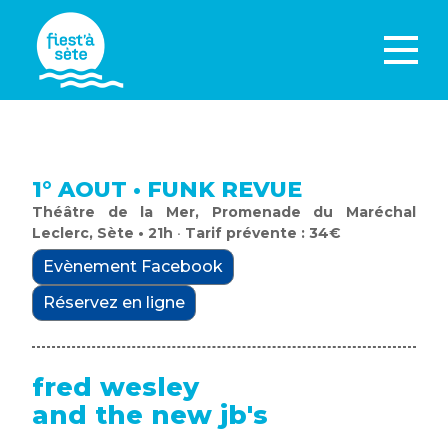
1° AOUT • FUNK REVUE
Théâtre de la Mer, Promenade du Maréchal
Leclerc, Sète • 21h
•
Tarif prévente : 34€
Evènement Facebook
Réservez en ligne
fred wesley
and the new jb's