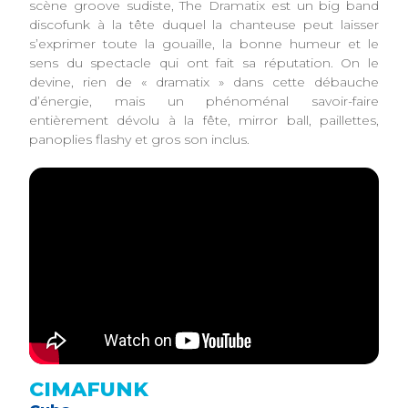
scène groove sudiste, The Dramatix est un big band
discofunk à la tête duquel la chanteuse peut laisser
s’exprimer toute la gouaille, la bonne humeur et le
sens du spectacle qui ont fait sa réputation. On le
devine, rien de « dramatix » dans cette débauche
d’énergie, mais un phénoménal savoir-faire
entièrement dévolu à la fête, mirror ball, paillettes,
panoplies flashy et gros son inclus.
CIMAFUNK