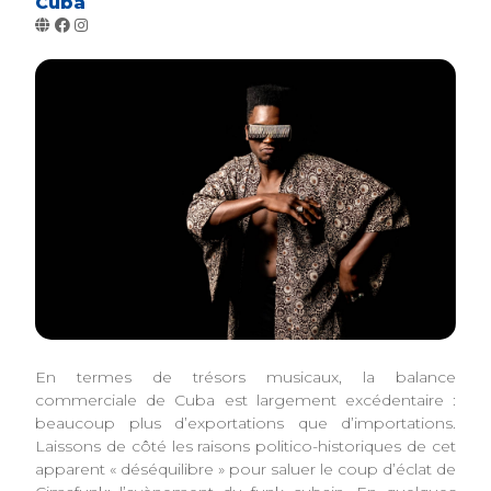
Cuba
En termes de trésors musicaux, la balance
commerciale de Cuba est largement excédentaire :
beaucoup plus d’exportations que d’importations.
Laissons de côté les raisons politico-historiques de cet
apparent « déséquilibre » pour saluer le coup d’éclat de