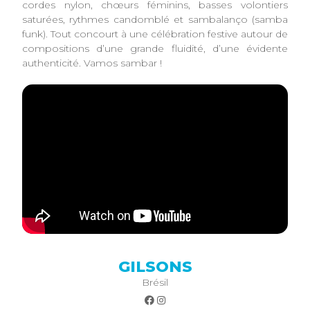
cordes nylon, chœurs féminins, basses volontiers
saturées, rythmes candomblé et sambalanço (samba
funk). Tout concourt à une célébration festive autour de
compositions d’une grande fluidité, d’une évidente
authenticité. Vamos sambar !
GILSONS
Brésil