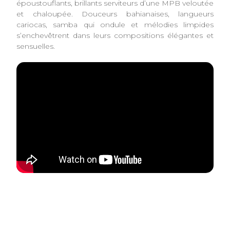
époustouflants, brillants serviteurs d’une MPB veloutée
et chaloupée. Douceurs bahianaises, langueurs
cariocas, samba qui ondule et mélodies limpides
s’enchevêtrent dans leurs compositions élégantes et
sensuelles.