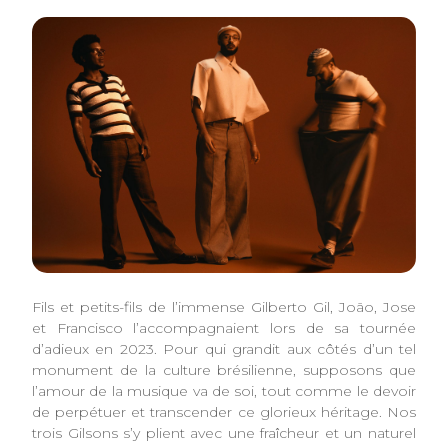
Fils et petits-fils de l’immense Gilberto Gil, João, Jose
et Francisco l’accompagnaient lors de sa tournée
d’adieux en 2023. Pour qui grandit aux côtés d’un tel
monument de la culture brésilienne, supposons que
l’amour de la musique va de soi, tout comme le devoir
de perpétuer et transcender ce glorieux héritage. Nos
trois Gilsons s’y plient avec une fraîcheur et un naturel