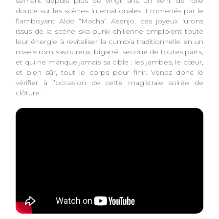
semant depuis plus de vingt ans un vent de folie
douce sur les scènes internationales. Emmenés par le
flamboyant Aldo “Macha” Asenjo, ces joyeux lurons
issus de la scène ska-punk chilienne emploient toute
leur énergie à revitaliser la cumbia traditionnelle en un
maelström savoureux, bigarré, secoué de toutes parts,
et qui ne manque jamais sa cible : les jambes, le cœur,
et bien sûr, tout le corps pour finir. Venez donc le
vérifier à l’occasion de cette magistrale soirée de
clôture.