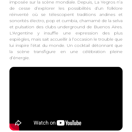
imposée sur la scène mondiale. Depuis, La Yegros n’a
de cesse d’explorer les possibilités d’un folklore
réinventé où se télescopent traditions andines et
sonorités électro, pop et cumbia, chamamé de la selva
et pulsation des clubs underground de Buenos Aires.
L'Argentine y insuffle une expression des plus
espiègles, mais sait accueillir à l’occasion le trouble que
lui inspire l’état du monde. Un cocktail détonnant que
la scène transfigure en une célébration pleine
d’énergie.