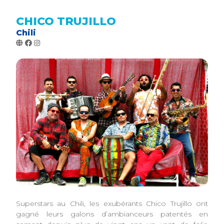
CHICO TRUJILLO
Chili
Superstars au Chili, les exubérants Chico Trujillo ont
gagné leurs galons d’ambianceurs patentés en