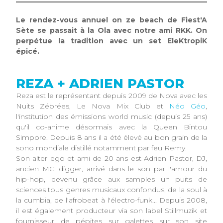
Le rendez-vous annuel on ze beach de Fiest'A
Sète se passait à la Ola avec notre ami RKK. On
perpétue la tradition avec un set EleKtropiK
épicé.
REZA + ADRIEN PASTOR
Reza est le représentant depuis 2009 de Nova avec les
Nuits Zébrées, Le Nova Mix Club et
Néo Géo
,
l'institution des émissions world music (depuis 25 ans)
qu'il co-anime désormais avec la Queen Bintou
Simpore. Depuis 8 ans il a été élevé au bon grain de la
sono mondiale distillé notamment par feu Remy.
Son alter ego et ami de 20 ans est Adrien Pastor, DJ,
ancien MC, digger, arrivé dans le son par l'amour du
hip-hop, devenu grâce aux samples un puits de
sciences tous genres musicaux confondus, de la soul à
la cumbia, de l'afrobeat à l'électro-funk... Depuis 2008,
il est également producteur via son label Stillmuzik et
fournisseur de pépites sur galettes sur son site