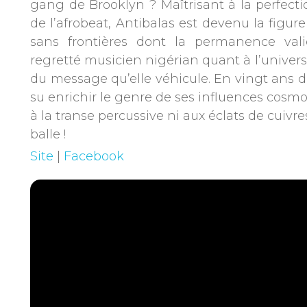
gang de Brooklyn ? Maîtrisant à la perfectio
de l’afrobeat, Antibalas est devenu la figur
sans frontières dont la permanence vali
regretté musicien nigérian quant à l’univers
du message qu’elle véhicule. En vingt ans d’
su enrichir le genre de ses influences cosmo
à la transe percussive ni aux éclats de cuivr
balle !
Site
|
Facebook