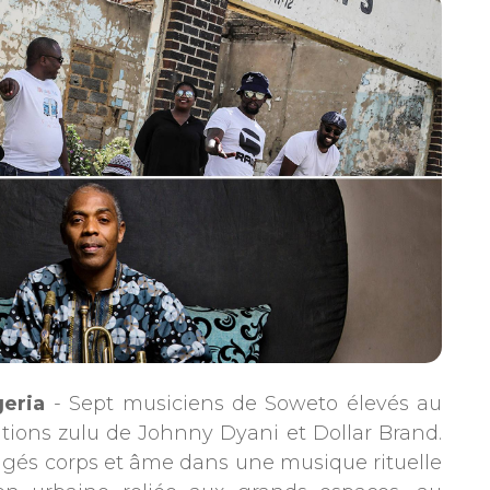
geria
- Sept musiciens de Soweto élevés au
tions zulu de Johnny Dyani et Dollar Brand.
és corps et âme dans une musique rituelle