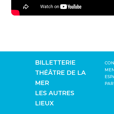
BILLETTERIE
CON
MEN
THÉÂTRE DE LA
ESP
MER
PAR
LES AUTRES
LIEUX