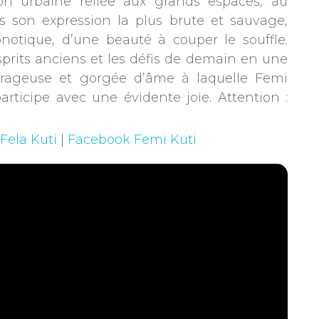
ion urbaine reliée aux grands espaces, au
s son expression la plus brute et sauvage,
notique, d’une beauté à couper le souffle.
prits anciens et les défis de demain en une
, rageuse et gorgée d’âme à laquelle Femi
participe avec une évidente joie. Attention :
 Fela Kuti
|
Facebook Femi Kuti