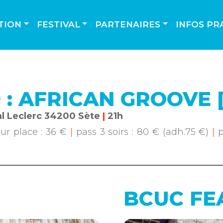
TION
FESTIVAL
PARTENAIRES
INFOS PR
9 : AFRICAN GROOVE
l Leclerc 34200 Sète
|
21h
sur place : 36 €
|
pass 3 soirs : 80 € (adh.75 €)
|
p
BCUC FEA