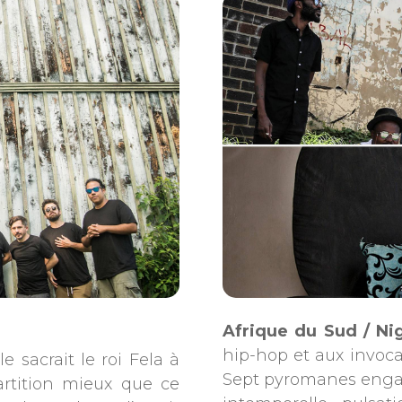
Afrique du Sud / Ni
hip-hop et aux invoca
sacrait le roi Fela à
Sept pyromanes engag
artition mieux que ce