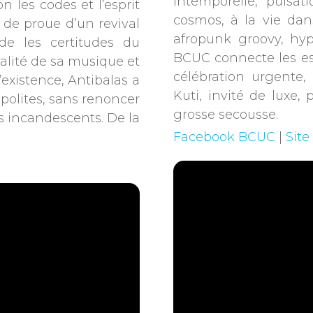
intemporelle, pulsat
n les codes et l’esprit
cosmos, à la vie dan
e de proue d’un revival
afropunk groovy, hyp
de les certitudes du
BCUC connecte les es
alité de sa musique et
célébration urgente
existence, Antibalas a
Kuti, invité de luxe, 
polites, sans renoncer
grosse secousse.
es incandescents. De la
Facebook BCUC
|
Site